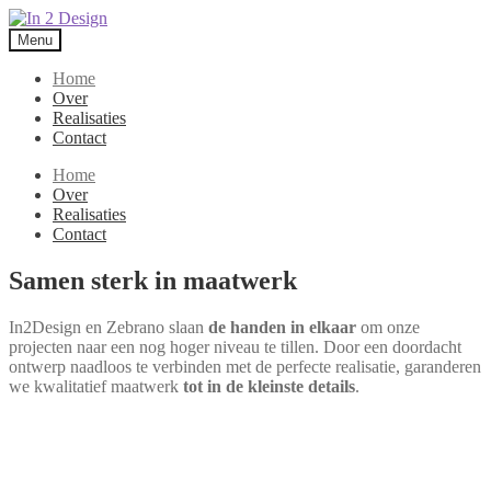
Skip
Skip
to
to
Menu
navigation
content
Home
Over
Realisaties
Contact
Home
Over
Realisaties
Contact
Samen sterk in maatwerk
In2Design en Zebrano slaan
de handen in elkaar
om onze
projecten naar een nog hoger niveau te tillen. Door een doordacht
ontwerp naadloos te verbinden met de perfecte realisatie, garanderen
we kwalitatief maatwerk
tot in de kleinste details
.